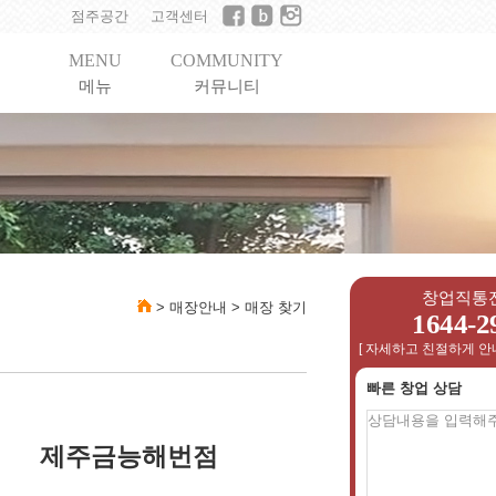
점주공간
고객센터
MENU
COMMUNITY
메뉴
커뮤니티
창업직통
>
매장안내
>
매장 찾기
1644-2
[ 자세하고 친절하게 안
빠른 창업 상담
제주금능해번점