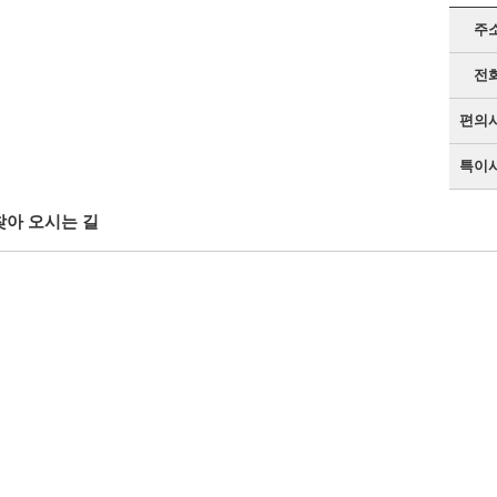
주
전
편의
특이
찾아 오시는 길