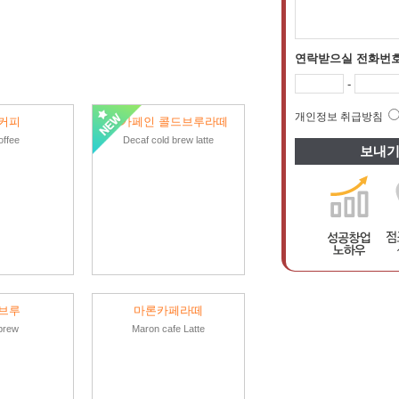
연락받으실 전화번
-
개인정보 취급방침
커피
디카페인 콜드브루라떼
offee
Decaf cold brew latte
브루
마론카페라떼
brew
Maron cafe Latte