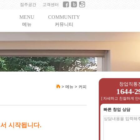
점주공간
고객센터
MENU
COMMUNITY
메뉴
커뮤니티
창업직통
>
메뉴
>
커피
1644-2
[ 자세하고 친절하게 안
빠른 창업 상담
서 시작됩니다.