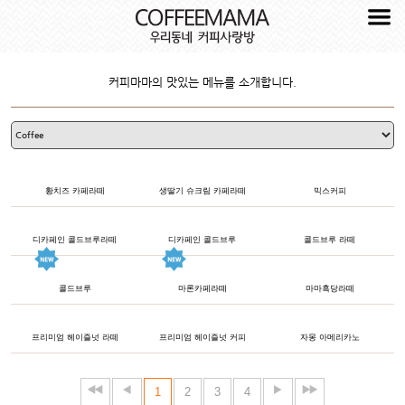
커피마마의 맛있는 메뉴를 소개합니다.
황치즈 카페라떼
생딸기 슈크림 카페라떼
믹스커피
디카페인 콜드브루라떼
디카페인 콜드브루
콜드브루 라떼
콜드브루
마론카페라떼
마마흑당라떼
프리미엄 헤이즐넛 라떼
프리미엄 헤이즐넛 커피
자몽 아메리카노
1
2
3
4