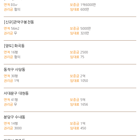
면적
80㎡
보증금
1억6000만
권리금
협의
임대료
600만
[신규]관악구봉천동
면적
56m2
보증금
5000만
권리금
무
임대료
320만
[양도] 화곡동
면적
16평
보증금
2500
권리금
협의
임대료
75
동작구 사당동
면적
30평
보증금
2억
권리금
1억
임대료
1050
서대문구 대현동
면적
41평
보증금
5억
권리금
무
임대료
1656
분당구 수내동
면적
14평
보증금
1억
권리금
3000
임대료
450