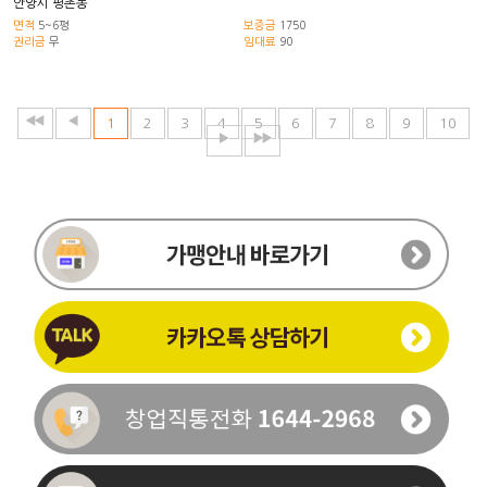
안양시 평촌동
면적
5~6평
보증금
1750
권리금
무
임대료
90
1
2
3
4
5
6
7
8
9
10