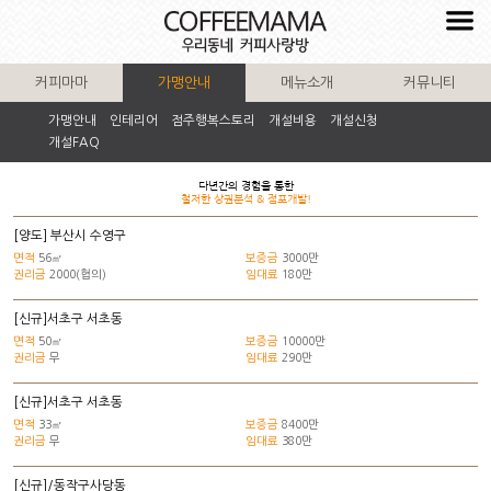
커피마마
가맹안내
메뉴소개
커뮤니티
가맹안내
인테리어
점주행복스토리
개설비용
개설신청
개설FAQ
다년간의 경험을 통한
철저한 상권분석 & 점포개발!
[양도] 부산시 수영구
면적
56㎡
보증금
3000만
권리금
2000(협의)
임대료
180만
[신규]서초구 서초동
면적
50㎡
보증금
10000만
권리금
무
임대료
290만
[신규]서초구 서초동
면적
33㎡
보증금
8400만
권리금
무
임대료
380만
[신규]/동작구사당동