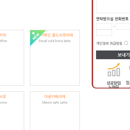
연락받으실 전화번호
-
커피
디카페인 콜드브루라떼
offee
Decaf cold brew latte
개인정보 취급방침
브루
마론카페라떼
brew
Maron cafe Latte