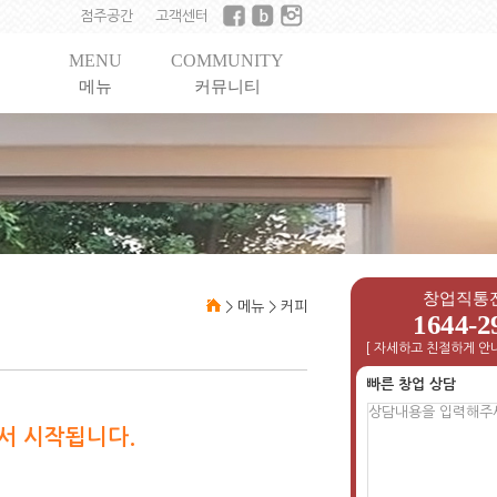
점주공간
고객센터
MENU
COMMUNITY
메뉴
커뮤니티
창업직통
>
메뉴
>
커피
1644-2
[ 자세하고 친절하게 안내
빠른 창업 상담
서 시작됩니다.