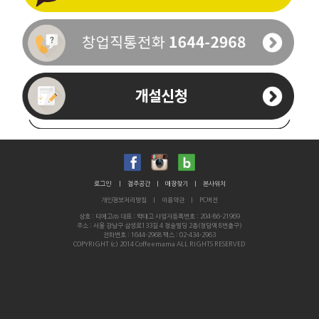
이름
휴대폰번호
-
-
로그인
|
점주공간
|
매장찾기
|
본사위치
개인정보처리방침
|
이용약관
|
PC버전
통화가능시간
상호 : 티에고㈜ 대표 : 박태고 사업자등록번호 : 204-86-21969
주소 : 서울 강남구 삼성로133길 4 청솔빌딩 2층(청담역 8번출구)
문의내용
전화번호 : 1644-2968 팩스 : 02-434-2963
COPYRIGHT (c) 2014 Coffeemama ALL RIGHTS RESERVED
점포 유 무
보유/운영중인 점포있음