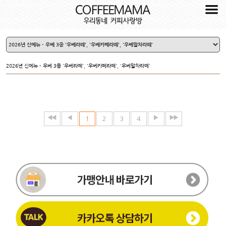
2026년 신메뉴 - 우베 3종 '우베라떼', '우베카페라떼', '우베말차라떼'
1
2
3
4