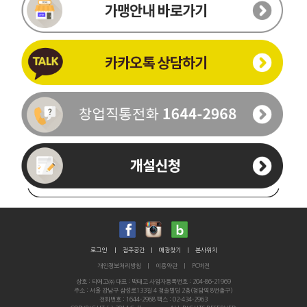
이름
휴대폰번호
-
-
로그인
|
점주공간
|
매장찾기
|
본사위치
개인정보처리방침
|
이용약관
|
PC버전
통화가능시간
상호 : 티에고㈜ 대표 : 박태고 사업자등록번호 : 204-86-21969
주소 : 서울 강남구 삼성로133길 4 청솔빌딩 2층(청담역 8번출구)
문의내용
전화번호 : 1644-2968 팩스 : 02-434-2963