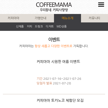
커피마마
가맹안내
메뉴소개
커뮤니티
신제품
커피
드링크
디저트
MD상품
이벤트
커피마마는
항상 새롭고 다양한 이벤트로
가득합니다.
커피마마 시원한 여름 이벤트
기간
2021-07-16~2021-07-26
당첨자 발표
2021-07-28
커피마마 토카노코 체험단 모집