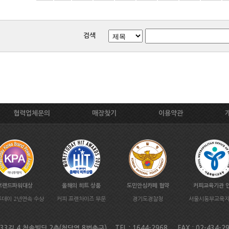
검색
협력업체문의
매장찾기
이용약관
브랜드파워대상
올해의 히트 상품
도민안심카페 협약
커피교육기관 
데이 2년연속 수상
커피 프랜차이즈 부문
경기도경찰청
서울시동부교육
길 4 청솔빌딩 2층(청담역 8번출구) TEL : 1644-2968 FAX : 02-434-2