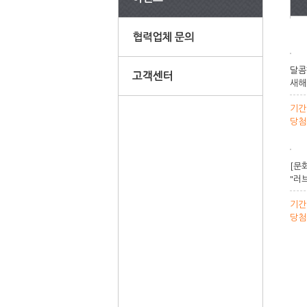
달콤
새해
기간
당첨
[문
"러
기간
당첨