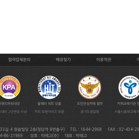
협력업체문의
매장찾기
이용약관
브랜드파워대상
올해의 히트 상품
도민안심카페 협약
커피교육기관 
데이 2년연속 수상
커피 프랜차이즈 부문
경기도경찰청
서울시동부교육
길 4 청솔빌딩 2층(청담역 8번출구) TEL : 1644-2968 FAX : 02-434-2
4-86-21969 상호 : 티에고(주) 대표 : 박태고