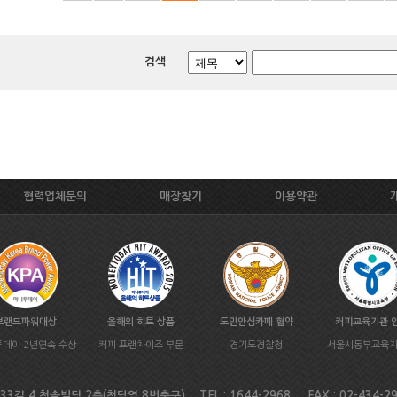
검색
협력업체문의
매장찾기
이용약관
브랜드파워대상
올해의 히트 상품
도민안심카페 협약
커피교육기관 
데이 2년연속 수상
커피 프랜차이즈 부문
경기도경찰청
서울시동부교육
길 4 청솔빌딩 2층(청담역 8번출구) TEL : 1644-2968 FAX : 02-434-2