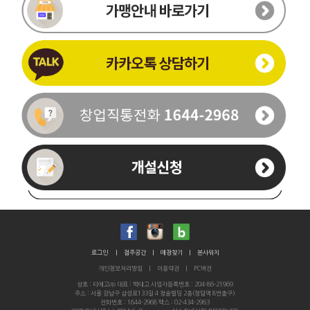
이름
휴대폰번호
-
-
로그인
|
점주공간
|
매장찾기
|
본사위치
개인정보처리방침
|
이용약관
|
PC버전
통화가능시간
상호 : 티에고㈜ 대표 : 박태고 사업자등록번호 : 204-86-21969
주소 : 서울 강남구 삼성로133길 4 청솔빌딩 2층(청담역 8번출구)
문의내용
전화번호 : 1644-2968 팩스 : 02-434-2963