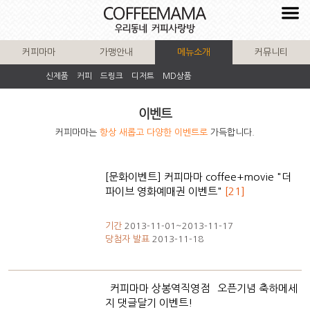
커피마마
가맹안내
메뉴소개
커뮤니티
신제품
커피
드링크
디저트
MD상품
이벤트
커피마마는
항상 새롭고 다양한 이벤트로
가득합니다.
[문화이벤트] 커피마마 coffee+movie "더
파이브 영화예매권 이벤트"
[21]
기간
2013-11-01~2013-11-17
당첨자 발표
2013-11-18
`커피마마 상봉역직영점` 오픈기념 축하메세
지 댓글달기 이벤트!