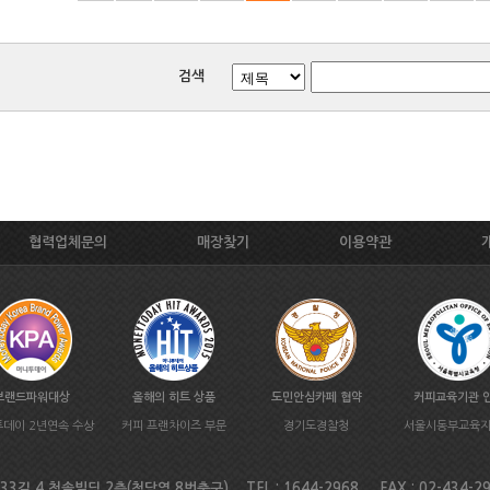
검색
협력업체문의
매장찾기
이용약관
브랜드파워대상
올해의 히트 상품
도민안심카페 협약
커피교육기관 
데이 2년연속 수상
커피 프랜차이즈 부문
경기도경찰청
서울시동부교육
길 4 청솔빌딩 2층(청담역 8번출구) TEL : 1644-2968 FAX : 02-434-2