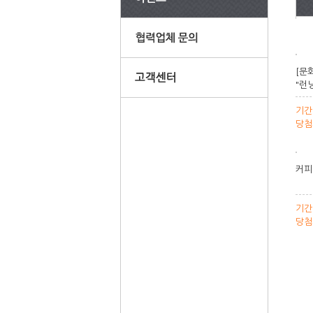
[문
"런
기간
당첨
커피
기간
당첨