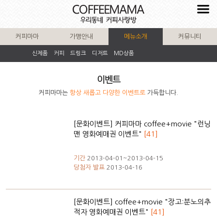
커피마마
가맹안내
메뉴소개
커뮤니티
신제품
커피
드링크
디저트
MD상품
이벤트
커피마마는
항상 새롭고 다양한 이벤트로
가득합니다.
[문화이벤트] 커피마마 coffee+movie "런닝
맨 영화예매권 이벤트"
[41]
기간
2013-04-01~2013-04-15
당첨자 발표
2013-04-16
[문화이벤트] coffee+movie "장고:분노의추
적자 영화예매권 이벤트"
[41]