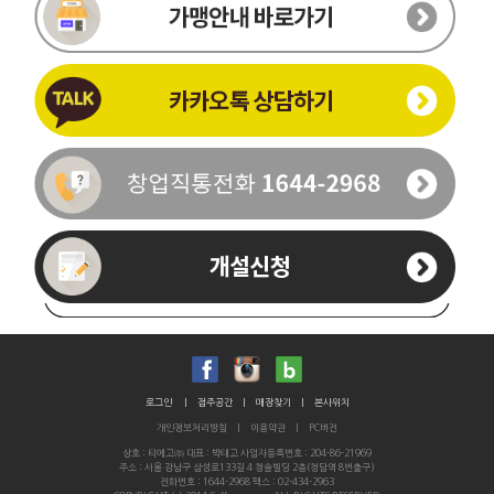
이름
휴대폰번호
-
-
로그인
|
점주공간
|
매장찾기
|
본사위치
개인정보처리방침
|
이용약관
|
PC버전
통화가능시간
상호 : 티에고㈜ 대표 : 박태고 사업자등록번호 : 204-86-21969
주소 : 서울 강남구 삼성로133길 4 청솔빌딩 2층(청담역 8번출구)
문의내용
전화번호 : 1644-2968 팩스 : 02-434-2963