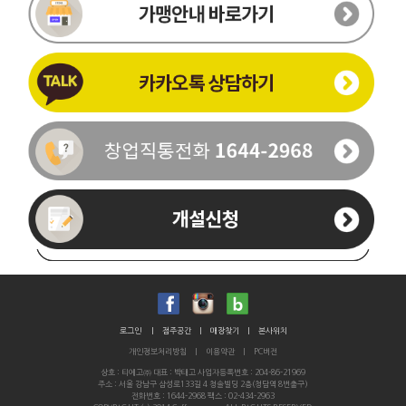
이름
휴대폰번호
-
-
로그인
|
점주공간
|
매장찾기
|
본사위치
개인정보처리방침
|
이용약관
|
PC버전
통화가능시간
상호 : 티에고㈜ 대표 : 박태고 사업자등록번호 : 204-86-21969
주소 : 서울 강남구 삼성로133길 4 청솔빌딩 2층(청담역 8번출구)
문의내용
전화번호 : 1644-2968 팩스 : 02-434-2963