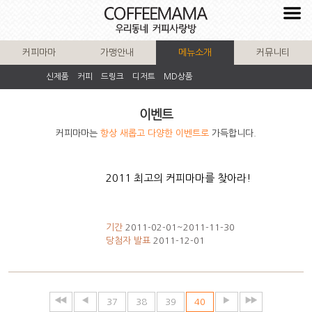
커피마마
가맹안내
메뉴소개
커뮤니티
신제품
커피
드링크
디저트
MD상품
이벤트
커피마마는
항상 새롭고 다양한 이벤트로
가득합니다.
2011 최고의 커피마마를 찾아라!
기간
2011-02-01~2011-11-30
당첨자 발표
2011-12-01
37
38
39
40